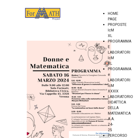
HOME
PAGE
PROPOSTE
IcM
XL
PROGRAMMA
E
LABORATORI
IcM
XL
PROGRAMMA
e
LABORATORI
IcM
XXXIX
LABORATORIO
DIDATTICA
DELLA
MATEMATICA
A.A.
24-
25
PERCORSO