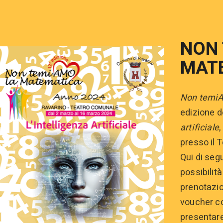
NON
MAT
Non temiA
edizione de
artificiale
,
presso il 
Qui di segu
possibilità
prenotazio
voucher co
presentare