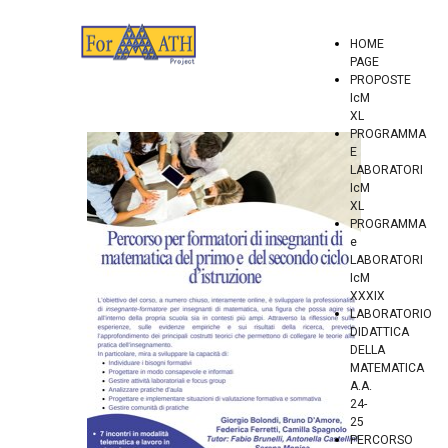
HOME
PAGE
PROPOSTE
IcM
XL
PROGRAMMA
E
LABORATORI
IcM
XL
PROGRAMMA
e
LABORATORI
IcM
XXXIX
LABORATORIO
DIDATTICA
DELLA
MATEMATICA
A.A.
24-
25
PERCORSO