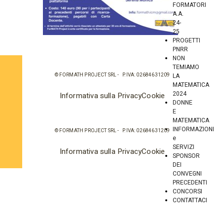
FORMATORI
A.A.
24-
25
PROGETTI
PNRR
NON
TEMIAMO
© FORMATH PROJECT SRL - P.IVA: 02684631209
LA
MATEMATICA
2024
Informativa sulla Privacy
Cookie
DONNE
E
MATEMATICA
INFORMAZIONI
© FORMATH PROJECT SRL - P.IVA: 02684631209
e
SERVIZI
Informativa sulla Privacy
Cookie
SPONSOR
DEI
CONVEGNI
PRECEDENTI
CONCORSI
CONTATTACI