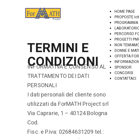
HOME PAGE
PROPOSTE Ic
PROGRAMMA e
LABORATORIO 
PERCORSO FO
PROGETTI PN
TERMINI E
NON TEMIAMO
DONNE E MAT
CONDIZIONI
OFFERTA FOR
INFORMAZIONI
INFORMATIVA E CONSENSO AL
SPONSOR
CONCORSI
TRATTAMENTO DEI DATI
CONTATTACI
PERSONALI
I dati personali del cliente sono
utilizzati da ForMATH Project srl
Via Caprarie, 1 – 40124 Bologna
Cod.
Fisc. e P.iva: 02684631209 tel.: